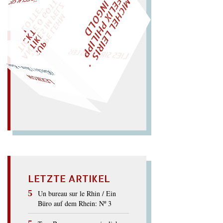
M
I
C
H
E
L
L
E
I
R
I
S
・
E
L
I
X
P
H
I
L
I
P
P
N
G
O
L
F
Z
T
I
D
„
S
U
P
P
E
L
E
H
M
A
N
T
I
K
E
S
I
M
P
E
L
T
I
C
K
T
E
O
G
O
T
L
O
T
T
E
"
WÜRFELN SIE
SPÄTER NOCH
EINM
LIES SIR LEIRIS LEIS
(Klecks:) Ikon = Kino.
LEXIKON
LETZTE ARTIKEL
Un bureau sur le Rhin / Ein
Büro auf dem Rhein: Nº 3