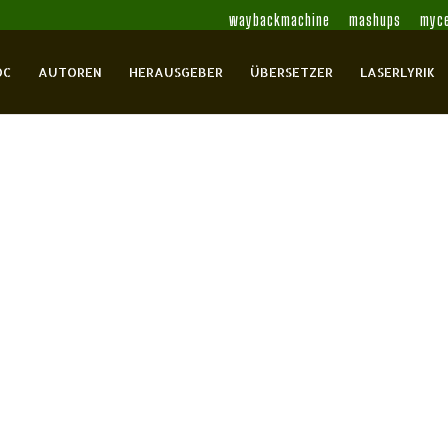
waybackmachine
mashups
myce
OC
AUTOREN
HERAUSGEBER
ÜBERSETZER
LASERLYRIK
ria
Csiky, Ágnes Mária
Czjzek, Eva
Eggerth,
Kocsis, Gábor
Kocsis, Gábor
Máté,
 Tibor
Ujlaky, Charlotte
0 Comments