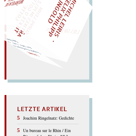
M
I
C
H
E
L
L
E
I
R
I
S
・
E
I
X
P
H
I
L
I
P
P
N
G
O
L
F
Z
T
EINMAL!
L
I
D
„
S
U
P
P
E
L
E
H
M
A
N
T
I
K
E
S
I
M
P
E
L
T
I
C
K
T
E
O
G
O
T
L
O
T
T
E
"
WÜRFELN SIE
SPÄTER NOCH
LIES SIR LEIRIS LEIS
Eule: Elan!
… na,
Lagune ohne G(ehsteig)?
nee!
Aula
… Luna
LAUNE
LETZTE ARTIKEL
Joachim Ringelnatz: Gedichte
Un bureau sur le Rhin / Ein