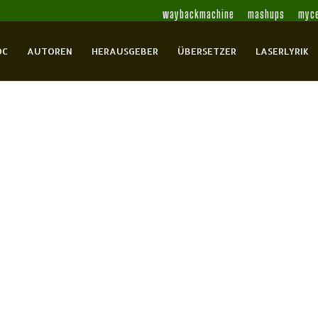
waybackmachine
mashups
myce
OC
AUTOREN
HERAUSGEBER
ÜBERSETZER
LASERLYRIK
 entlang des Flusses
ah, Jakob
Gaafar, Hussein
0 Comments
 bis 2020 in Berlin zu Gast.