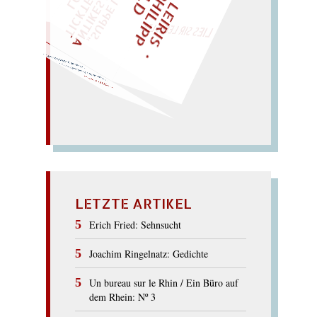
M
I
C
H
E
L
L
E
I
R
I
S
・
E
L
I
X
P
H
I
L
I
P
P
N
G
O
L
Z
T
„
S
U
P
P
E
L
E
H
M
A
N
T
I
K
E
S
I
M
P
E
L
T
I
C
K
T
E
O
G
O
T
L
O
T
T
E
LIES SIR LEIRIS LEIS
(sühnt nackte Katz!)
Sünde? nix da! Styx
…
SYNTAX
LETZTE ARTIKEL
Erich Fried: Sehnsucht
Joachim Ringelnatz: Gedichte
Un bureau sur le Rhin / Ein Büro auf
dem Rhein: Nº 3