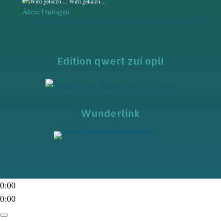
Wird geladen ...
Ältere Umfragen
Edition qwert zui opü
Wunderlink
0:00
0:00