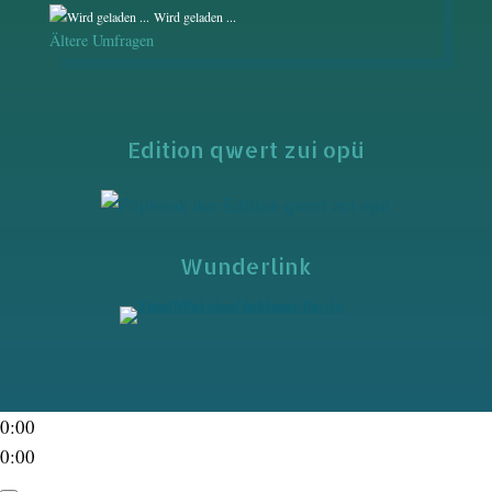
Wird geladen ...
Ältere Umfragen
Edition qwert zui opü
Wunderlink
0:00
0:00