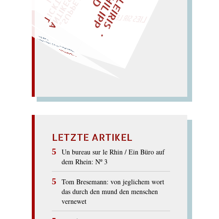
„
S
U
P
P
E
L
E
H
M
A
N
T
I
K
E
S
I
M
P
E
L
T
I
C
K
T
E
O
G
O
T
L
O
T
T
E
LIES SIR LEIRIS LEIS
Ochs!
Kosak. – Oh, Sack, ach,
SAKKO
LETZTE ARTIKEL
Un bureau sur le Rhin / Ein Büro auf
dem Rhein: Nº 3
Tom Bresemann: von jeglichem wort
das durch den mund den menschen
vernewet