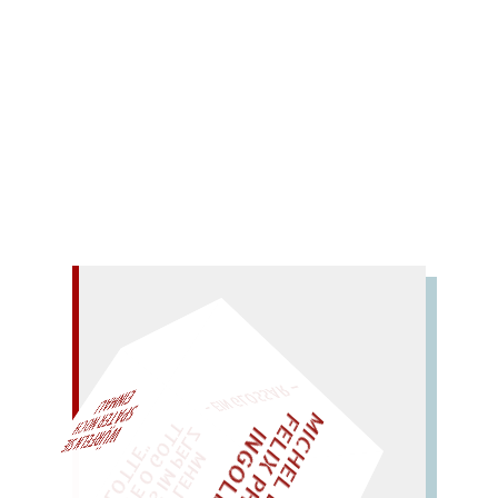
Bernd
Weissner, Carl
0 Comments
Gedichte aus einem Vierteljahrhundert 1953–
1978.
Mehr lesen
– EIN GLOSSAR –
M
I
H
E
L
L
E
I
R
I
S
・
E
L
I
X
P
H
I
L
I
P
P
N
G
O
L
F
AL!
Z
T
C
I
D
"
WÜRFELN SIE
SPÄTER NOCH
EINM