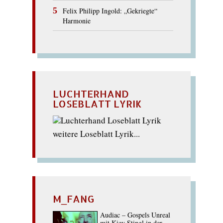
Felix Philipp Ingold: „Gekriegte“
Harmonie
LUCHTERHAND
LOSEBLATT LYRIK
weitere Loseblatt Lyrik...
M_FANG
Audiac – Gospels Unreal
mit Kiev Stingl in der