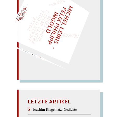
– EIN GLOSSAR –
M
I
C
H
E
L
L
E
I
R
I
S
・
E
I
X
P
H
I
L
I
P
P
N
G
O
L
F
Z
T
EINMAL!
L
I
D
„
S
U
P
P
E
L
E
H
M
A
N
T
I
K
E
S
I
M
P
E
L
T
I
C
K
T
E
O
G
O
T
L
O
T
T
E
"
WÜRFELN SIE
SPÄTER NOCH
LIES SIR LEIRIS LEIS
mit Degen.
(ego:
God ?). – Geht
joggen
DOGGE
LETZTE ARTIKEL
Joachim Ringelnatz: Gedichte