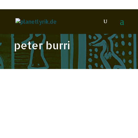
peter burri
Nov.
2023
26
Miriam Cendrars: Blaise
Cendrars
Redaktion
Biographie / Echolot /
Festschrift
Cendrars, Blaise
Cendrars, Miriam
0