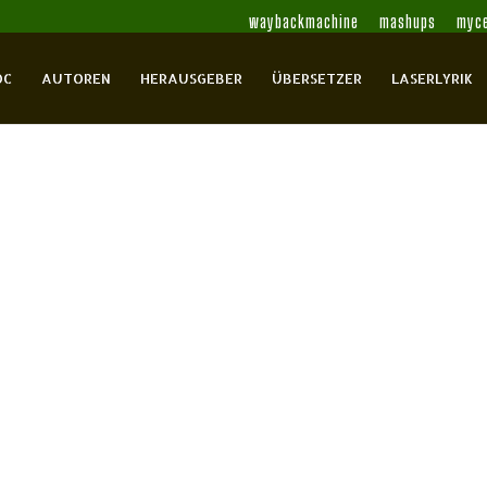
waybackmachine
mashups
myce
OC
AUTOREN
HERAUSGEBER
ÜBERSETZER
LASERLYRIK
t eine Wüste
, Hans Magnus
Loschütz, Gert
Masuhr, Dieter
Parra,
sner, Michael
Schultze-Kraft, Peter
Strausfeld, Michi