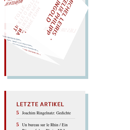
M
I
C
H
E
L
L
E
I
R
I
S
・
E
L
I
X
P
H
I
L
I
P
P
N
G
O
L
F
AL!
Z
T
I
D
„
S
U
P
P
E
L
E
H
M
A
N
T
I
K
E
S
I
M
P
E
L
T
I
C
K
T
E
O
G
O
T
L
O
T
T
E
"
WÜRFELN SIE
SPÄTER NOCH
EINM
LIES SIR LEIRIS LEIS
den Schal im Sack!
Aal, iss Lachs! schick
Schakal i
m Schlick; lass
den
SCHICKSAL
LETZTE ARTIKEL
Joachim Ringelnatz: Gedichte
Un bureau sur le Rhin / Ein