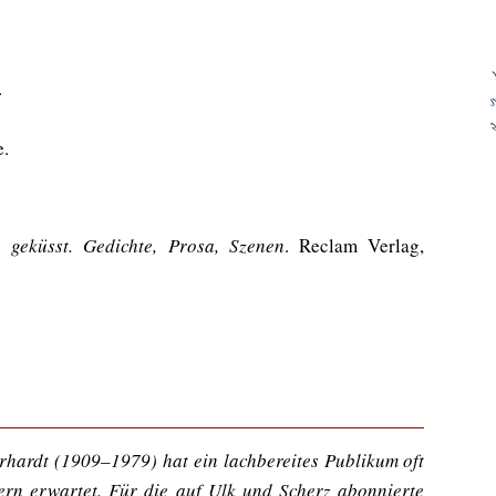
.
!
– Koh
e.
geküsst. Gedichte, Prosa, Szenen
. Reclam Verlag,
rhardt (1909–1979) hat ein lachbereites Publikum oft
ern erwartet. Für die auf Ulk und Scherz abonnierte