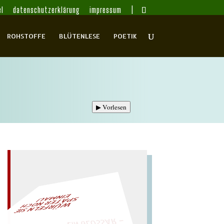
l
datenschutzerklärung
impressum
ROHSTOFFE
BLÜTENLESE
POETIK
▶
Vorlesen
– EIN GLOSSAR –
L!