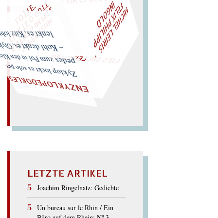
M
I
C
H
E
L
L
E
I
R
I
S
・
F
L
I
X
P
H
I
L
I
P
P
N
G
O
L
T
W
ÜRFELN SIE
SPÄTER NOCH
EIN
M
A
E
I
D
Z
L
O
"
„
S
U
P
P
E
L
E
H
M
A
N
T
I
K
E
S
I
M
P
E
T
I
C
K
T
E
O
G
T
L
O
T
T
E
LIES SIR LEIRIS LEIS
l denkt es, Glykol lenkt es, Kitz lobt es.
pedes zum Pol in den Klee.
Zyklop lockt es solo per
ENZYKLOPEDOKLES
LETZTE ARTIKEL
Joachim Ringelnatz: Gedichte
Un bureau sur le Rhin / Ein
Büro auf dem Rhein: Nº 3