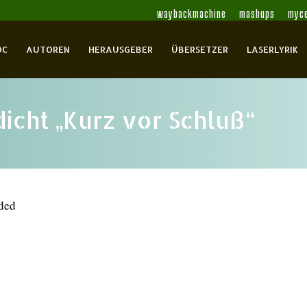
waybackmachine
mashups
myce
OC
AUTOREN
HERAUSGEBER
ÜBERSETZER
LASERLYRIK
icht „Kurz vor Schluß“