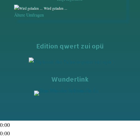
Wird geladen ...
Ältere Umfragen
Edition qwert zui opü
Wunderlink
0:00
0:00