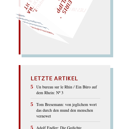
LIES SIR LEIRIS LEIS
entzückt.
Zen glückt; Klo lädiert; Po
Lob entzückt die Deppen.
ENZYKLOPÄDIE
LETZTE ARTIKEL
Un bureau sur le Rhin / Ein Büro auf
dem Rhein: Nº 3
Tom Bresemann: von jeglichem wort
das durch den mund den menschen
vernewet
Adolf Endler: Die Gedichte