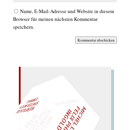
Name, E-Mail-Adresse und Website in diesem
Browser für meinen nächsten Kommentar
speichern.
Kommentar abschicken
– EIN GLOSSAR –
M
I
C
H
E
L
L
E
I
R
I
S
・
E
L
I
X
P
H
I
L
I
P
P
N
G
O
L
F
AL!
Z
T
I
D
„
S
U
P
P
E
L
E
H
M
A
N
T
I
K
E
S
I
M
P
E
L
T
I
C
K
T
E
O
G
O
T
L
O
T
T
E
"
WÜRFELN SIE
SPÄTER NOCH
EINM