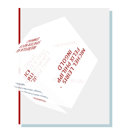
– EIN GLOSSAR –
M
I
H
E
L
L
E
I
R
I
S
・
E
L
I
X
P
H
I
L
I
P
P
N
G
O
L
F
AL!
Z
T
C
I
D
"
„
S
U
P
P
E
L
E
H
M
A
N
T
I
K
E
S
I
M
P
E
L
T
I
C
K
T
E
O
G
O
T
L
O
T
T
E
WÜRFELN SIE
SPÄTER NOCH
EINM
LIES SIR LEIRIS LEIS
am Reck!
Ärger; kehr und reck dich
Erker
mit K; Erreger von
KERKER