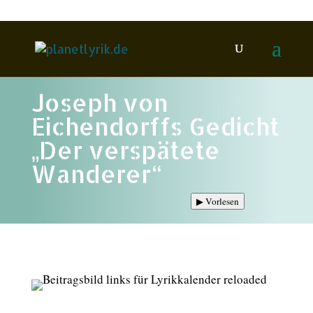
Joseph von
Eichendorffs Gedicht
„Der verspätete
Wanderer“
▶
Vorlesen