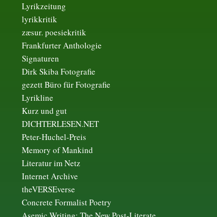
Lyrikzeitung
lyrikkritik
zæsur. poesiekritik
Frankfurter Anthologie
Signaturen
Dirk Skiba Fotografie
gezett Büro für Fotografie
Lyrikline
Kurz und gut
DICHTERLESEN.NET
Peter-Huchel-Preis
Memory of Mankind
Literatur im Netz
Internet Archive
theVERSEverse
Concrete Formalist Poetry
Asemic Writing: The New Post-Literate