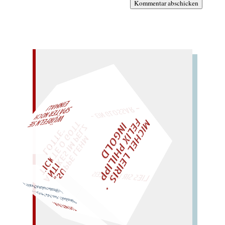
Kommentar abschicken
– EIN GLOSSAR –
M
I
C
H
E
L
L
E
I
R
I
S
・
E
L
I
X
P
H
I
L
I
P
P
N
G
O
L
F
AL!
Z
T
I
D
"
„
S
U
P
P
E
L
E
H
M
A
N
T
I
K
E
S
I
M
P
E
L
T
I
C
K
T
E
O
G
O
T
L
O
T
T
E
WÜRFELN SIE
SPÄTER NOCH
EINM
LIES SIR LEIRIS LEIS
(sühnt nackte Katz!)
Sünde? nix da! Styx
…
SYNTAX