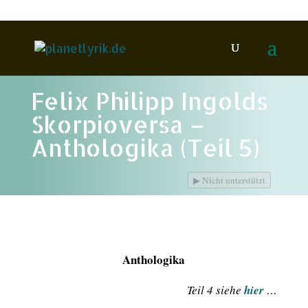
Felix Philipp Ingolds
Skorpioversa –
Anthologika (Teil 5)
▶
Nicht unterstützt
Anthologika
Teil 4 siehe
hier
…