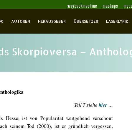
waybackmachine
mashups
myce
OC
AUTOREN
HERAUSGEBER
ÜBERSETZER
LASERLYRIK
lds Skorpioversa – Antholog
nthologika
Teil 7 siehe
hier
…
s Hesse, ist von Popularität weitgehend verschont
nach seinem Tod (2000), ist er gründlich vergessen,