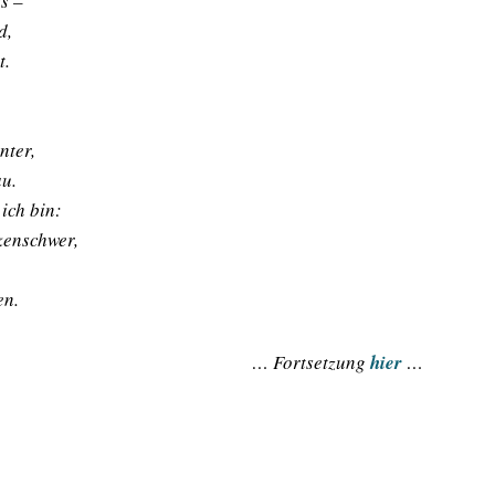
ss –
d,
t.
nter,
au.
ich bin:
kenschwer,
en.
… Fortsetzung
hier
…