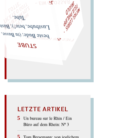
F
M
I
C
H
E
L
L
E
I
R
I
S
・
E
L
I
X
P
H
I
L
I
P
P
I
N
G
O
L
T
D
Z
T
"
„
S
U
P
P
E
L
E
H
M
A
N
T
I
K
E
S
I
M
P
E
L
T
I
C
K
T
E
O
G
O
L
O
T
T
E
LIES SIR LEIRIS LEIS
Tube.
Lustbube, bete!); Büste;
beste Bude; (tu Busse,
STUBE
LETZTE ARTIKEL
Un bureau sur le Rhin / Ein
Büro auf dem Rhein: Nº 3
Tom Bresemann: von jeglichem