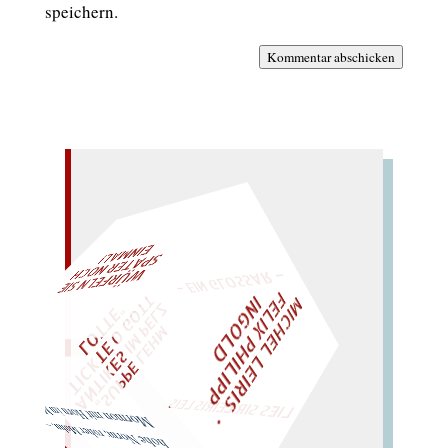
speichern.
Kommentar abschicken
– EIN GLOSSAR –
L!
M
C
H
E
L
L
E
I
R
I
S
・
F
E
L
I
X
P
H
I
L
I
P
P
N
G
O
L
T
I
I
D
Z
W
ÜRFELN SIE
SPÄTER NOCH
EIN
M
A
O
"
„
S
U
P
P
E
L
E
H
M
A
N
T
I
K
E
S
I
M
P
E
L
T
I
C
K
T
E
O
G
T
L
O
T
T
E
LIES SIR LEIRIS LEIS
Mormon mit Horn im Moor.