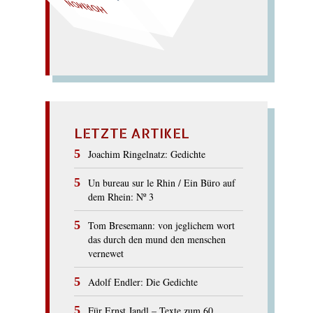
hohe Norm; roher Mohn. –
HORMON
LETZTE ARTIKEL
Joachim Ringelnatz: Gedichte
Un bureau sur le Rhin / Ein Büro auf
dem Rhein: Nº 3
Tom Bresemann: von jeglichem wort
das durch den mund den menschen
vernewet
Adolf Endler: Die Gedichte
Für Ernst Jandl – Texte zum 60.