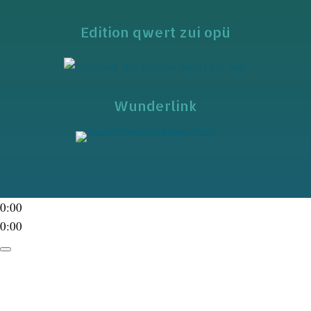
Edition qwert zui opü
Wunderlink
0:00
0:00