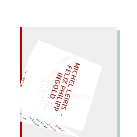
– EIN GLOSSAR –
M
I
C
H
E
L
L
E
I
R
I
S
・
E
L
I
X
P
H
I
L
I
P
P
N
G
O
L
F
Z
T
„
S
U
P
P
E
L
E
H
M
A
N
T
I
K
E
S
I
M
P
E
L
T
I
C
K
T
E
O
G
O
T
L
O
T
T
E
I
D
EINMAL!
"
LIES SIR LEIRIS LEIS
WÜRFELN SIE
SPÄTER NOCH
Watte! (Karate;
rate
mal, Vater:
Wrack oder
Ratte?
wahre Kraft rafft
Kette
wie
Rakete).
KRAVATTE