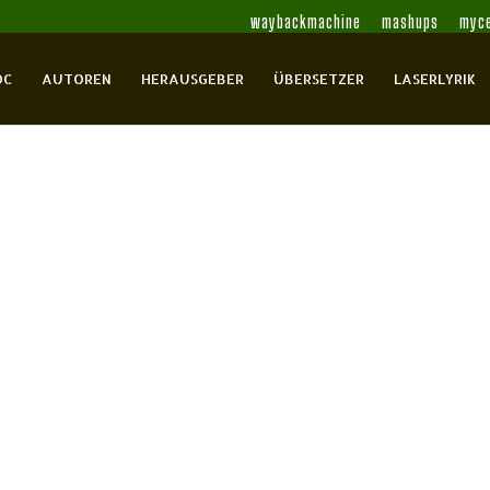
waybackmachine
mashups
myce
OC
AUTOREN
HERAUSGEBER
ÜBERSETZER
LASERLYRIK
öhmer, Paulus
Bohne, Wilfried
Boie, Bernhild
Born,
ph
Cesaro, Ingo
Delius, Friedrich Christian
Endres,
ke, Thomas
Gal-Ed, Efrat
Gal-Ed, Efrat
Gutmann,