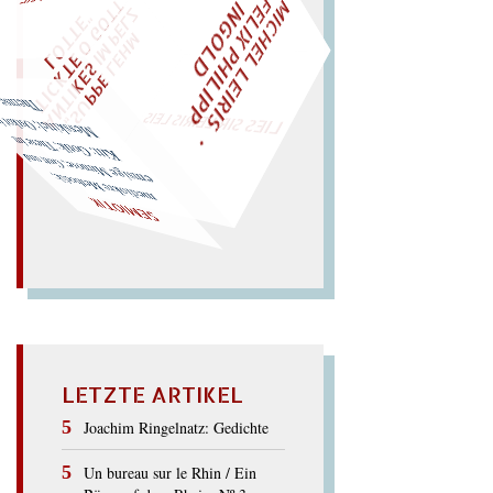
M
I
H
E
L
L
E
I
R
I
S
・
E
L
I
X
P
H
I
L
I
P
P
N
G
O
L
F
T
Z
C
I
D
"
„
S
U
P
P
E
L
E
H
M
A
N
T
I
K
E
S
I
M
P
E
L
T
I
C
K
T
E
O
G
O
T
L
O
T
T
E
WÜRFELN SIE
SPÄTER NOCH
EINM
LIES SIR LEIRIS LEIS
Messkittel; Ostkot in Themse.
Kitt: Gotik; These im
mose; Gott und
mediokre
Methodik;
e
msige
Mi
SEMIOTIK
LETZTE ARTIKEL
Joachim Ringelnatz: Gedichte
Un bureau sur le Rhin / Ein