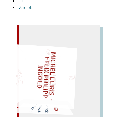
11
Zurück
– EIN GLOSSAR –
M
I
C
H
L
L
E
I
R
I
S
・
E
L
I
X
P
H
I
L
I
P
P
N
G
O
L
F
Z
„
S
U
P
P
E
L
E
H
M
A
N
T
I
K
E
S
I
P
E
L
T
I
C
K
T
E
O
O
T
T
L
O
T
T
E
LIES SIR LEIRIS LEIS
E
I
D
M
G
"
EINMAL!
SPÄTER NOCH
WÜRFELN SIE
Ort der
Nester: roter Stern
i
m
OSTERN
Osten. – Erntesorte. –
Erst der Toast auf Orest!