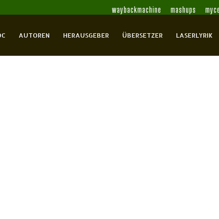
waybackmachine
mashups
myce
OC
AUTOREN
HERAUSGEBER
ÜBERSETZER
LASERLYRIK
g.): Weltstimmen
ese
Claudel, Paul
Cowper, William S.
Cromwell,
Donne, John
Dowson, Ernest
Du Fu
Eliot, T.S.
Fan
.
González Tuñón, Raúl
Gourmont, Rémy de
Guo