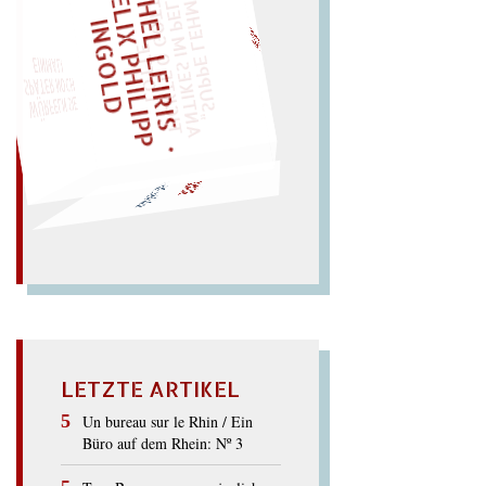
M
I
C
H
E
L
E
I
R
I
S
・
E
L
I
X
P
H
I
L
I
P
P
N
G
O
L
F
Z
LIES SIR LEIRIS LEIS
„
S
U
P
P
E
L
E
H
M
A
N
T
I
K
E
S
I
M
P
E
L
T
I
C
K
T
E
O
G
O
T
L
O
T
T
E
T
L
I
D
"
EINMAL!
SPÄTER NOCH
WÜRFELN SIE
BÖRSE
sehr böse: Mörser.
LETZTE ARTIKEL
Un bureau sur le Rhin / Ein
Büro auf dem Rhein: Nº 3