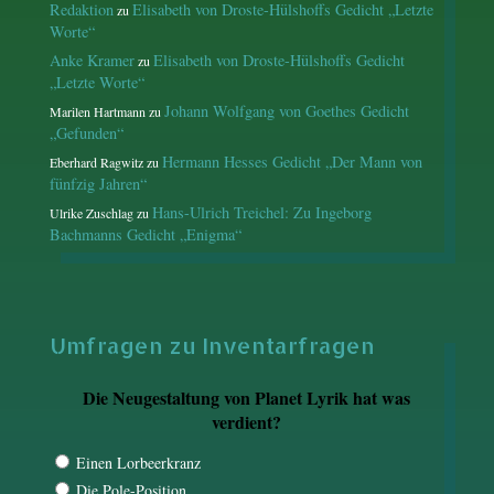
Redaktion
Elisabeth von Droste-Hülshoffs Gedicht „Letzte
zu
Worte“
Anke Kramer
Elisabeth von Droste-Hülshoffs Gedicht
zu
„Letzte Worte“
Johann Wolfgang von Goethes Gedicht
Marilen Hartmann
zu
„Gefunden“
Hermann Hesses Gedicht „Der Mann von
Eberhard Ragwitz
zu
fünfzig Jahren“
Hans-Ulrich Treichel: Zu Ingeborg
Ulrike Zuschlag
zu
Bachmanns Gedicht „Enigma“
Umfragen zu Inventarfragen
Die Neugestaltung von Planet Lyrik hat was
verdient?
Einen Lorbeerkranz
Die Pole-Position