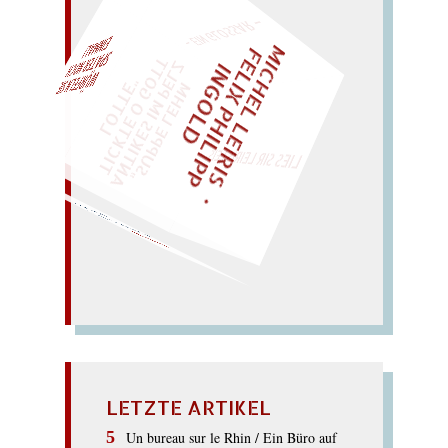
– EIN GLOSSAR –
M
I
C
H
E
L
L
E
I
R
I
S
・
E
L
I
X
P
H
I
L
I
P
P
N
G
O
L
F
Z
T
AL!
I
D
„
S
U
P
P
E
L
E
H
M
A
N
T
I
K
E
S
I
M
P
E
L
T
I
C
K
T
E
O
G
O
T
L
O
T
T
E
"
WÜRFELN SIE
SPÄTER NOCH
EINM
LIES SIR LEIRIS LEIS
…
Nie schnarchen! Charisma
der Rache
ANARCHIE
LETZTE ARTIKEL
Un bureau sur le Rhin / Ein Büro auf