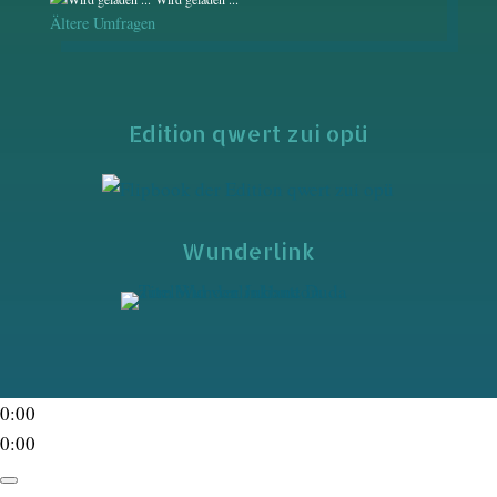
Ältere Umfragen
Edition qwert zui opü
Wunderlink
0:00
0:00