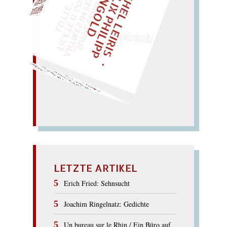
M
I
C
E
L
L
E
I
R
I
S
・
E
I
X
P
H
I
L
I
P
P
N
G
O
L
F
Z
T
H
L
I
D
EINMAL!
„
S
U
P
P
E
L
E
M
A
N
T
I
K
E
S
I
M
E
L
T
I
C
K
T
E
O
G
O
T
L
O
T
T
E
H
P
"
WÜRFELN SIE
SPÄTER NOCH
LIES SIR LEIRIS LEIS
Siege, sei gelb!
Peilen: leg Seile! – Gib
Pille! – Siegel und Pegel. –
geile Spiele! – Geh, spei
SPIEGEL
LETZTE ARTIKEL
Erich Fried: Sehnsucht
Joachim Ringelnatz: Gedichte
Un bureau sur le Rhin / Ein Büro auf