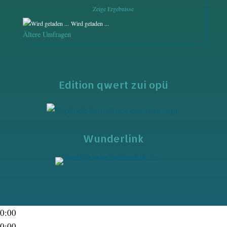
Zeige Ergebnisse
Wird geladen ...
Ältere Umfragen
Edition qwert zui opü
Wunderlink
0:00
0:00