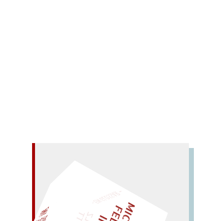
Jürgen M. Paasch: Zu Nancy
Hüngers Gedicht „Erfurt“
Redaktion
Hünger, Nancy
Im Kern
Paasch,
Jürgen M.
Poetik
0 Comments
Thüringer Anthologie. Eine poetische Reise.
Mehr lesen
– EIN GLOSSAR –