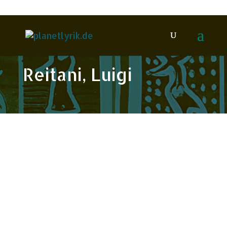
Reitani, Luigi
Apr.
2011
20
TEXT+KRITIK: Peter
Waterhouse – Heft 137
Redaktion
Arnold, Heinz Ludwig
Biographie
/ Echolot / Festschrift
Dittberner, Hugo
Eichhorn,