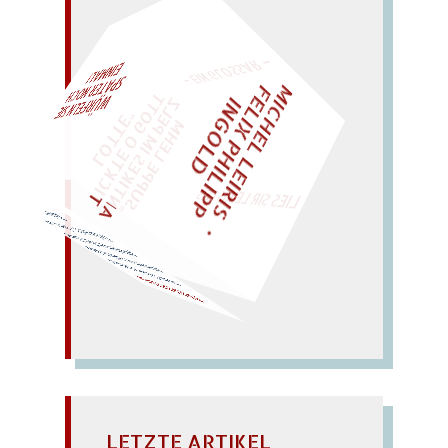
– EIN GLOSSAR –
M
I
C
H
E
L
L
E
I
R
I
S
・
E
L
I
X
P
H
I
L
I
P
P
N
G
O
L
F
AL!
Z
T
I
D
„
S
U
P
P
E
L
E
H
M
A
N
T
I
K
E
S
I
M
P
E
L
T
I
C
K
T
E
O
G
O
T
L
O
T
T
E
"
WÜRFELN SIE
SPÄTER NOCH
EINM
LIES SIR LEIRIS LEIS
Radpaar.
Ochs nie?) – Doxa: ein
parodieren: Patt! (Darbt
weise radikale Kühe
wenn
Ochsen im Ried
paar
PARADOXIEN
LETZTE ARTIKEL