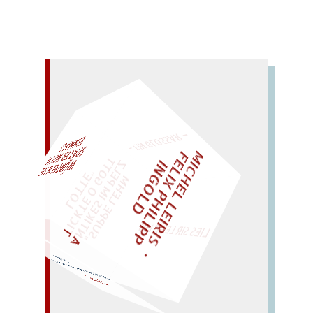
– EIN GLOSSAR –
M
I
C
H
E
L
L
E
I
R
I
S
・
E
L
I
X
P
H
I
L
I
P
P
N
G
O
L
F
AL!
Z
T
I
D
„
S
U
P
P
E
L
E
H
M
A
N
T
I
K
E
S
I
M
P
E
L
T
I
C
K
T
E
O
G
O
T
L
O
T
T
E
"
WÜRFELN SIE
SPÄTER NOCH
EINM
LIES SIR LEIRIS LEIS
fasst den Saft (fast wie ein
Fass).
STAFF