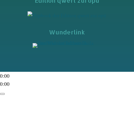
Edition qwert zui opü
Wunderlink
0:00
0:00