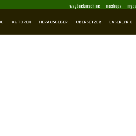
waybackmachine
mashups
myce
OC
AUTOREN
HERAUSGEBER
ÜBERSETZER
LASERLYRIK
ten Poesie. Dichter im Café Clara
ennadij
Allemann, Urs
Anders, Richard
Bartsch,
tenlese
Böhme, Thomas
Braun, Volker
Christensen,
ristian
Endler, Adolf
Eörsi, István
Erb, Elke
Erb,