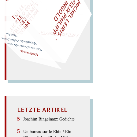
M
I
H
E
L
L
E
I
R
I
S
・
E
L
I
X
P
H
I
L
I
P
P
N
G
O
L
F
T
Z
C
I
D
W
ÜRFELN SIE
SPÄTER NOCH
EIN
M
E
O
"
„
S
U
P
P
E
L
E
H
M
A
N
T
I
K
E
S
I
M
P
L
T
I
C
K
T
E
O
G
T
L
O
T
T
E
LIES SIR LEIRIS LEIS
Heureka? – Imker: Arme Mary!..
Car
men: Kam im Karren
AMERIKA
LETZTE ARTIKEL
Joachim Ringelnatz: Gedichte
Un bureau sur le Rhin / Ein