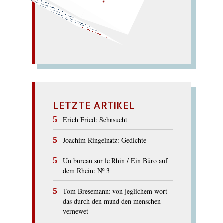
Annette... Nette Rille...
m...). – Auf dem Lettner
Klara reckt den
kann! Tanne? rare Latte!
Knall! rette sich, wer
kalte
Titten? nie! Narr! –
(
Ein
die kahle
Ar
ritt
KLARINETTE
LETZTE ARTIKEL
Erich Fried: Sehnsucht
Joachim Ringelnatz: Gedichte
Un bureau sur le Rhin / Ein Büro auf
dem Rhein: Nº 3
Tom Bresemann: von jeglichem wort
das durch den mund den menschen
vernewet