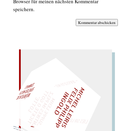
Browser für meinen nächsten Kommentar
speichern.
Kommentar abschicken
– EIN GLOSSAR –
M
I
C
H
E
L
L
E
I
R
I
S
・
E
I
X
P
H
I
L
I
P
P
N
G
O
L
F
Z
T
EINMAL!
L
I
D
„
S
U
P
P
E
L
E
H
M
A
N
T
I
K
E
S
I
M
E
L
T
I
C
K
T
E
O
G
O
T
L
O
T
T
E
P
"
WÜRFELN SIE
SPÄTER NOCH
LIES SIR LEIRIS LEIS