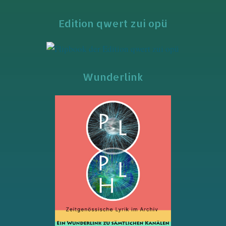
Edition qwert zui opü
Wunderlink