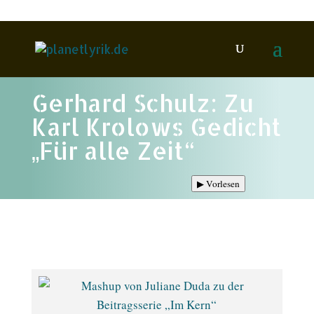
Gerhard Schulz: Zu
Karl Krolows Gedicht
„Für alle Zeit“
▶
Vorlesen