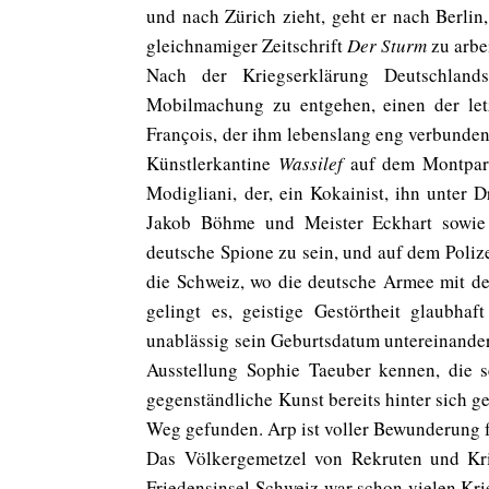
und nach Zürich zieht, geht er nach Berli
gleichnamiger Zeitschrift
Der Sturm
zu arbe
Nach der Kriegserklärung Deutschlan
Mobilmachung zu entgehen, einen der let
François, der ihm lebenslang eng verbunden 
Künstlerkantine
Wassilef
auf dem Montparna
Modigliani, der, ein Kokainist, ihn unter 
Jakob Böhme und Meister Eckhart sowie di
deutsche Spione zu sein, und auf dem Poliz
die Schweiz, wo die deutsche Armee mit d
gelingt es, geistige Gestörtheit glaubha
unablässig sein Geburtsdatum untereinander s
Ausstellung Sophie Taeuber kennen, die se
gegenständliche Kunst bereits hinter sich ge
Weg gefunden. Arp ist voller Bewunderung fü
Das Völkergemetzel von Rekruten und Krie
Friedensinsel Schweiz war schon vielen Kri