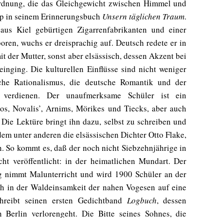
rdnung, die das Gleichgewicht zwischen Himmel und
Arp in seinem Erinnerungsbuch
Unsern täglichen Traum
.
us Kiel gebürtigen Zigarrenfabrikanten und einer
oren, wuchs er dreisprachig auf. Deutsch redete er in
t der Mutter, sonst aber elsässisch, dessen Akzent bei
inging. Die kulturellen Einflüsse sind nicht weniger
sche Rationalismus, die deutsche Romantik und der
 verdienen. Der unaufmerksame Schüler ist ein
os, Novalis’, Arnims, Mörikes und Tiecks, aber auch
Die Lektüre bringt ihn dazu, selbst zu schreiben und
dem unter anderen die elsässischen Dichter Otto Flake,
. So kommt es, daß der noch nicht Siebzehnjährige in
ht veröffentlicht: in der heimatlichen Mundart. Der
ing nimmt Malunterricht und wird 1900 Schüler an der
ch in der Waldeinsamkeit der nahen Vogesen auf eine
schreibt seinen ersten Gedichtband
Logbuch
, dessen
 Berlin verlorengeht. Die Bitte seines Sohnes, die