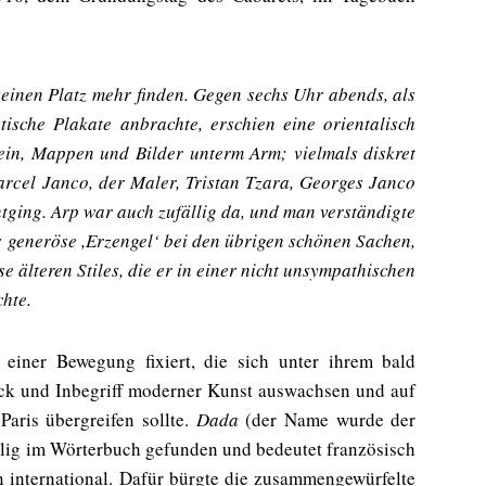
keinen Platz mehr finden. Gegen sechs Uhr abends, als
ische Plakate anbrachte, erschien eine orientalisch
in, Mappen und Bilder unterm Arm; vielmals diskret
Marcel Janco, der Maler, Tristan Tzara, Georges Janco
ntging. Arp war auch zufällig da, und man verständigte
s generöse ,Erzengel‘ bei den übrigen schönen Sachen,
 älteren Stiles, die er in einer nicht unsympathischen
hte.
einer Bewegung fixiert, die sich unter ihrem bald
k und Inbegriff moderner Kunst auswachsen und auf
Paris übergreifen sollte.
Dada
(der Name wurde der
llig im Wörterbuch gefunden und bedeutet französisch
n international. Dafür bürgte die zusammengewürfelte