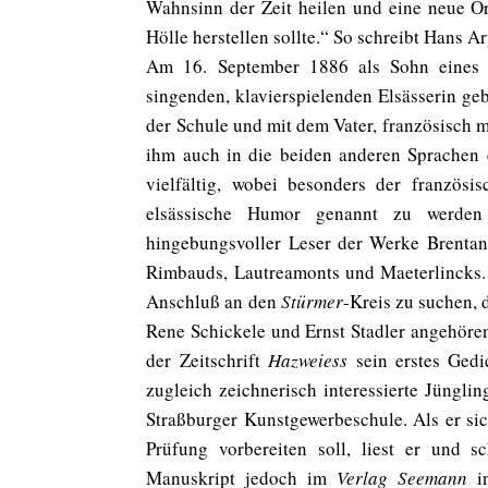
Wahnsinn der Zeit heilen und eine neue O
Hölle herstellen sollte.“ So schreibt Hans 
Am 16. September 1886 als Sohn eines a
singenden, klavierspielenden Elsässerin geb
der Schule und mit dem Vater, französisch mi
ihm auch in die beiden anderen Sprachen e
vielfältig, wobei besonders der französi
elsässische Humor genannt zu werden
hingebungsvoller Leser der Werke Brentan
Rimbauds, Lautreamonts und Maeterlincks. 
Anschluß an den
Stürmer
-Kreis zu suchen, 
Rene Schickele und Ernst Stadler angehören
der Zeitschrift
Hazweiess
sein erstes Gedic
zugleich zeichnerisch interessierte Jüngl
Straßburger Kunstgewerbeschule. Als er si
Prüfung vorbereiten soll, liest er und 
Manuskript jedoch im
Verlag Seemann
in