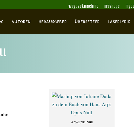
waybackmachine
mashups
myce
OC
AUTOREN
HERAUSGEBER
ÜBERSETZER
LASERLYRIK
ll
zahn.
Arp-Opus Null