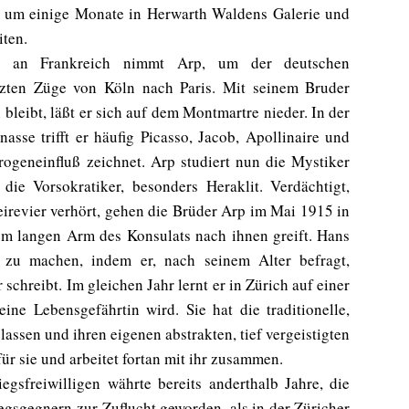
n, um einige Monate in Herwarth Waldens Galerie und
iten.
ds an Frankreich nimmt Arp, um der deutschen
zten Züge von Köln nach Paris. Mit seinem Bruder
bleibt, läßt er sich auf dem Montmartre nieder. In der
sse trifft er häufig Picasso, Jacob, Apollinaire und
Drogeneinfluß zeichnet. Arp studiert nun die Mystiker
e Vorsokratiker, besonders Heraklit. Verdächtigt,
eirevier verhört, gehen die Brüder Arp im Mai 1915 in
em langen Arm des Konsulats nach ihnen greift. Hans
ft zu machen, indem er, nach seinem Alter befragt,
chreibt. Im gleichen Jahr lernt er in Zürich auf einer
ine Lebensgefährtin wird. Sie hat die traditionelle,
lassen und ihren eigenen abstrakten, tief vergeistigten
r sie und arbeitet fortan mit ihr zusammen.
gsfreiwilligen währte bereits anderthalb Jahre, die
egsgegnern zur Zuflucht geworden, als in der Züricher