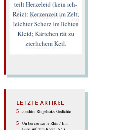
teilt Herzeleid (kein ich-
„SUPPE LEHM
ANTIKES IM PELZ
TICKTE O GOTT
MICHEL LEIRIS ・
Reiz): Kerzenzeit im Zelt;
FELIX PHILIPP
– EIN GLOSSAR –
INGOLD
leichter Scherz im lichten
LOTTE"
Kleid; Kärtchen rät zu
zierlichem Keil.
EINMAL!
SPÄTER NOCH
WÜRFELN SIE
LETZTE ARTIKEL
Joachim Ringelnatz: Gedichte
Un bureau sur le Rhin / Ein
Büro auf dem Rhein: Nº 3