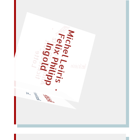
–
Ei
n
s
s
a
r
M
i
c
h
e
l
L
e
i
r
i
s
・
e
l
i
x
P
h
i
l
i
p
p
n
g
o
l
Gl
o
–
F
z
l
t
„
S
u
p
p
e
L
e
h
m
A
n
t
i
k
e
s
i
m
P
e
t
i
c
k
t
e
o
o
t
L
o
t
t
e
I
d
G
"
noch einmal!
lies Sir Leiris leis
Würfeln Sie später
Bettstatt betasten: beste
Bestatten
Taten.