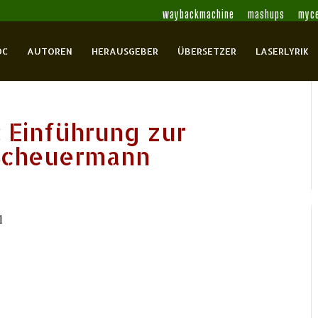
waybackmachine
mashups
myce
OC
AUTOREN
HERAUSGEBER
ÜBERSETZER
LASERLYRIK
: Einführung zur
 Scheuermann