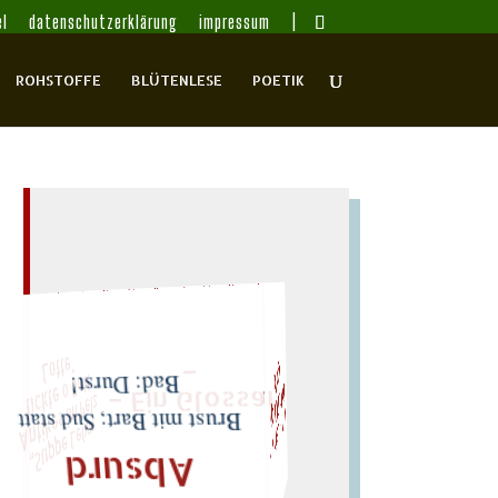
l
datenschutzerklärung
impressum
ROHSTOFFE
BLÜTENLESE
POETIK
noch einmal!
W
ürfeln Sie später
–
I
d
– Ein Glossar
"
F
n
t
z
t
M
i
c
h
e
l
L
e
i
r
i
s
・
e
l
i
x
P
h
i
l
i
p
p
g
o
l
„
S
u
p
p
e
L
e
h
m
A
n
t
i
k
e
s
i
m
P
e
l
t
i
c
k
t
e
o
G
o
t
L
o
t
e
Bad: Durst!
Brust mit Bart; Sud statt
lies Sir Leiris leis