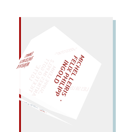
– EIN GLOSSAR –
M
I
C
H
E
L
L
E
I
R
I
S
・
E
L
I
X
P
H
I
L
I
P
P
N
G
O
L
F
Z
T
EINMAL!
I
D
„
S
U
P
P
E
L
E
H
M
A
N
T
I
K
E
S
I
M
P
E
L
T
I
C
K
T
E
O
G
O
T
L
O
T
T
E
"
WÜRFELN SIE
SPÄTER NOCH
LIES SIR LEIRIS LEIS
…)
Mast? Sta
m
m? – Besamt!
Saat! (besseres Amt
SAMT