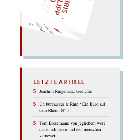
sa
nieren durch Sparen; nie
S
pass an
Rispe; sah Nieren
i
m Rasp.
ASPIRIN
LETZTE ARTIKEL
Joachim Ringelnatz: Gedichte
Un bureau sur le Rhin / Ein Büro auf
dem Rhein: Nº 3
Tom Bresemann: von jeglichem wort
das durch den mund den menschen
vernewet