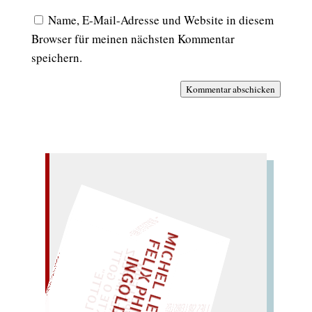
Name, E-Mail-Adresse und Website in diesem
Browser für meinen nächsten Kommentar
speichern.
Kommentar abschicken
– EIN GLOSSAR –
M
I
C
H
E
L
L
E
I
R
I
S
・
E
L
I
X
P
H
I
L
I
P
P
N
G
O
L
F
Z
T
„
S
U
P
P
E
L
E
H
M
A
N
T
I
K
E
S
I
M
P
E
L
T
I
C
K
T
E
O
G
O
T
L
O
T
T
E
I
D
EINMAL!
"
LIES SIR LEIRIS LEIS
WÜRFELN SIE
SPÄTER NOCH