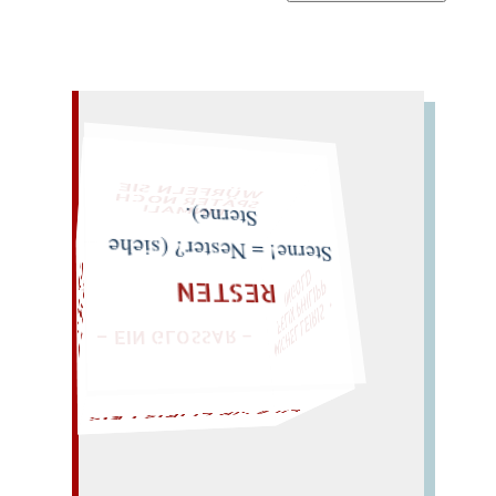
WÜRFELN SIE SPÄTER NOCH EINMAL!
Sterne).
LOTTE"
INGOLD
TICKTE O GOTT
Sterne! = Nester? (siehe
– EIN GLOSSAR –
ANTIKES IM PELZ
MICHEL LEIRIS ・
FELIX PHILIPP
„SUPPE LEHM
RESTEN
LIES SIR LEIRIS LEIS