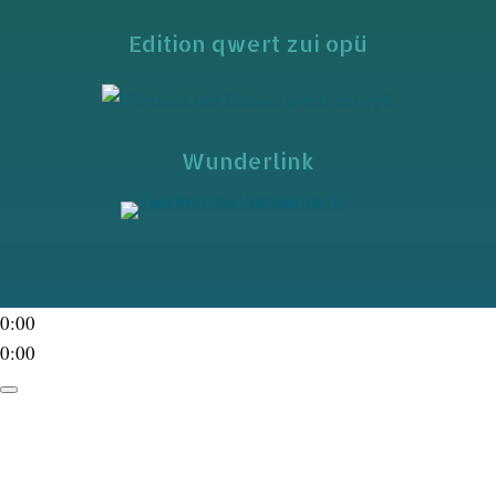
Edition qwert zui opü
Wunderlink
0:00
0:00