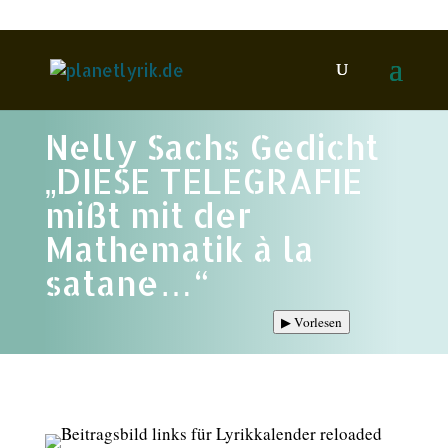
Nelly Sachs Gedicht
„DIESE TELEGRAFIE
mißt mit der
Mathematik à la
satane…“
▶
Vorlesen