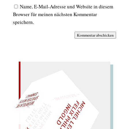
Name, E-Mail-Adresse und Website in diesem
Browser für meinen nächsten Kommentar
speichern.
Kommentar abschicken
– EIN GLOSSAR –
M
I
C
H
E
L
L
E
I
R
I
S
・
E
L
I
X
P
H
I
L
I
P
P
N
G
O
L
F
AL!
Z
T
I
D
„
S
U
P
P
E
L
E
H
M
A
N
T
I
K
E
S
I
M
P
E
L
T
I
C
K
T
E
O
G
O
T
L
O
T
T
E
"
WÜRFELN SIE
SPÄTER NOCH
EINM
LIES SIR LEIRIS LEIS