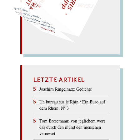
Siege, sei gelb!
Peilen: leg Seile! – Gib
Pille! – Siegel und Pegel. –
geile Spiele! – Geh, spei
SPIEGEL
LETZTE ARTIKEL
Joachim Ringelnatz: Gedichte
Un bureau sur le Rhin / Ein Büro auf
dem Rhein: Nº 3
Tom Bresemann: von jeglichem wort
das durch den mund den menschen
vernewet