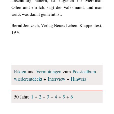
unschuldig nähern, ist zugleich ihr Merkmal.
Offen und ehrlich, sagt der Volksmund, und man
weiß, was damit gemeint ist.
Bernd Jentzsch, Verlag Neues Leben, Klappentext,
1976
Fakten
und
Vermutungen
zum
Poesiealbum
+
wiederentdeckt
+
Interview
+
Hinweis
50 Jahre
1
+
2
+
3
+
4
+
5
+
6