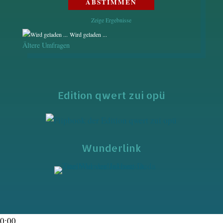
Zeige Ergebnisse
Wird geladen ...
Ältere Umfragen
Edition qwert zui opü
Wunderlink
0:00