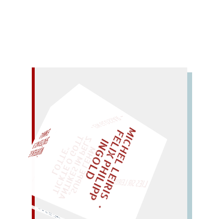
Mehr lesen
– EIN GLOSSAR –
M
I
C
H
E
L
L
E
I
R
I
S
・
E
I
X
P
H
I
L
I
P
P
N
G
O
L
F
Z
T
EINMAL!
L
I
D
„
S
U
P
P
E
L
E
H
M
A
N
T
I
K
E
S
I
M
E
L
T
I
C
K
T
E
O
G
O
T
L
O
T
T
E
P
"
WÜRFELN SIE
SPÄTER NOCH
LIES SIR LEIRIS LEIS