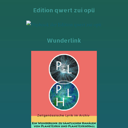
Edition qwert zui opü
Wunderlink