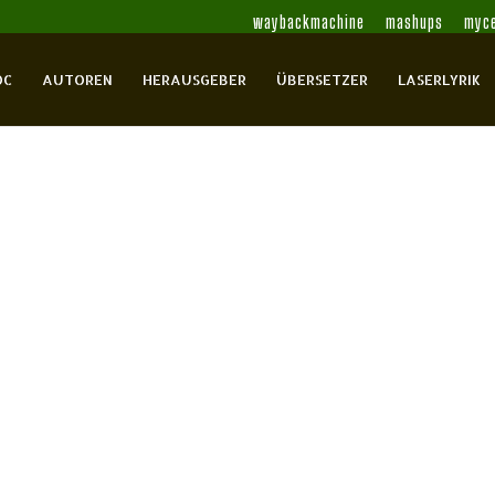
waybackmachine
mashups
myce
OC
AUTOREN
HERAUSGEBER
ÜBERSETZER
LASERLYRIK
en
 Heft 213
olot / Festschrift
Braun, Michael
Brockmann,
stian
Drawert, Kurt
Geist, Peter
Geist, Peter
Helbig,
er, Thomas
Israel, Jürgen
Koneffke, Jan
Krause,