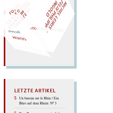
M
I
C
H
E
L
L
E
I
R
I
S
・
E
L
I
X
P
H
I
L
I
P
P
N
G
O
L
F
T
Z
I
D
W
ÜRFELN SIE
SPÄTER NOCH
EIN
M
A
O
"
„
S
U
P
P
E
L
E
H
M
A
N
T
I
K
E
S
I
M
P
E
L
T
I
C
K
T
E
O
G
T
L
O
T
T
E
LIES SIR LEIRIS LEIS
geh heim!
GEHEIM
LETZTE ARTIKEL
Un bureau sur le Rhin / Ein
Büro auf dem Rhein: Nº 3