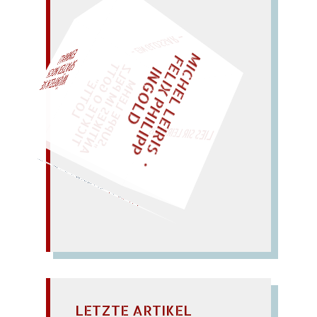
– EIN GLOSSAR –
M
I
C
H
E
L
L
E
I
R
I
S
・
E
L
I
X
P
H
I
L
I
P
P
N
G
O
L
F
Z
T
AL!
I
D
„
S
U
P
P
E
L
E
H
M
A
N
T
I
K
E
S
I
M
P
E
L
T
I
C
K
T
E
O
G
O
T
L
O
T
T
E
"
WÜRFELN SIE
SPÄTER NOCH
EINM
LIES SIR LEIRIS LEIS
Sophie, als sie lief?)
Sophie, los, flieh! – (Fiel
volle Folie; fieses Soll. –
(schiefes Silo:) so viel Lob;
PHILOSOPHIE
LETZTE ARTIKEL