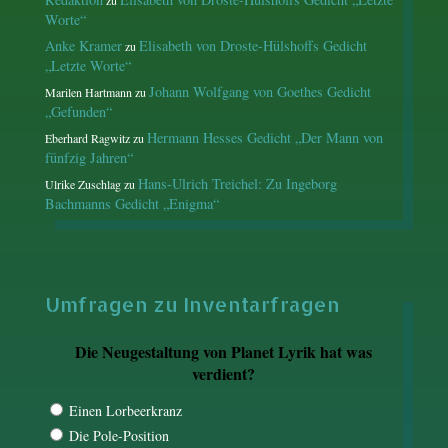
zu
Worte“
Anke Kramer
Elisabeth von Droste-Hülshoffs Gedicht
zu
„Letzte Worte“
Johann Wolfgang von Goethes Gedicht
Marilen Hartmann
zu
„Gefunden“
Hermann Hesses Gedicht „Der Mann von
Eberhard Ragwitz
zu
fünfzig Jahren“
Hans-Ulrich Treichel: Zu Ingeborg
Ulrike Zuschlag
zu
Bachmanns Gedicht „Enigma“
Umfragen zu Inventarfragen
Die Neugestaltung von Planet Lyrik hat was
verdient?
Einen Lorbeerkranz
Die Pole-Position