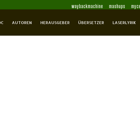
waybackmachine
mashups
myce
OC
AUTOREN
HERAUSGEBER
ÜBERSETZER
LASERLYRIK
 Donatella
Capaldi, Donatella
Fehringer,
n
Paulmichl, Ludwig
Paulmichl,
terhouse, Peter
Waterhouse, Peter
Zanzotto, Andrea