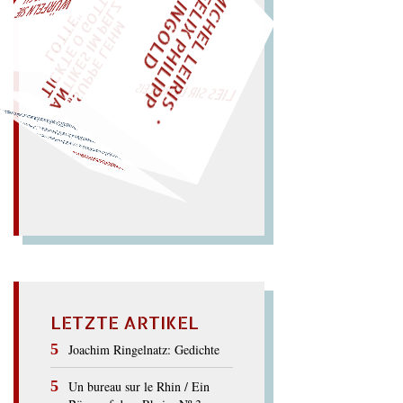
M
I
C
H
E
L
L
E
I
R
I
S
・
E
L
I
X
P
H
I
L
I
P
P
N
G
O
L
F
AL!
Z
T
I
D
„
S
U
P
P
E
L
E
H
M
A
N
T
I
K
E
S
I
M
P
E
L
T
I
C
K
T
E
O
G
O
T
L
O
T
T
E
"
WÜRFELN SIE
SPÄTER NOCH
EINM
LIES SIR LEIRIS LEIS
Denkenden wecken?
Wind! – Wie
(
wi:kend) ( ein
Wink:) es
wende der
den
WEEKEND
LETZTE ARTIKEL
Joachim Ringelnatz: Gedichte
Un bureau sur le Rhin / Ein