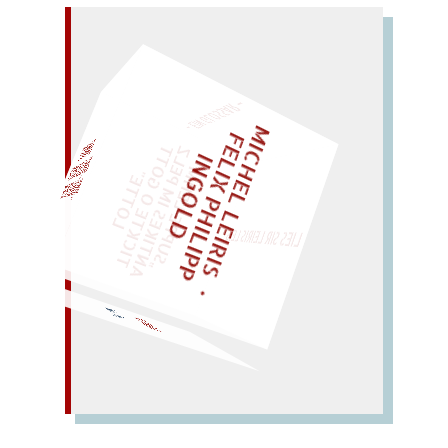
– EIN GLOSSAR –
M
I
C
E
L
L
E
I
R
I
S
・
E
L
I
X
P
H
I
L
I
P
P
N
G
O
L
F
Z
T
H
I
D
„
S
U
P
P
E
L
E
M
A
N
T
I
K
E
S
I
M
E
L
T
I
C
K
T
E
O
G
O
T
L
O
T
T
E
EINMAL!
H
P
"
LIES SIR LEIRIS LEIS
WÜRFELN SIE
SPÄTER NOCH
geh heim!
GEHEIM