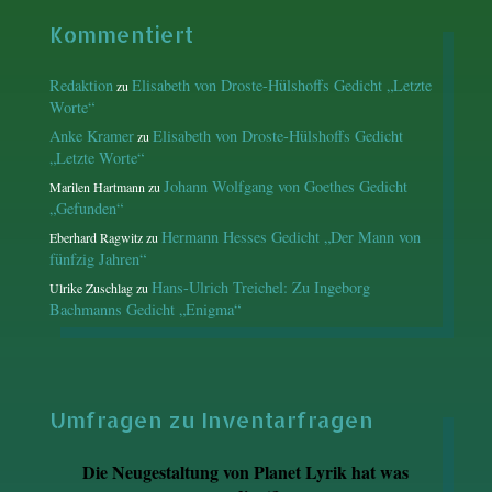
Kommentiert
Redaktion
Elisabeth von Droste-Hülshoffs Gedicht „Letzte
zu
Worte“
Anke Kramer
Elisabeth von Droste-Hülshoffs Gedicht
zu
„Letzte Worte“
Johann Wolfgang von Goethes Gedicht
Marilen Hartmann
zu
„Gefunden“
Hermann Hesses Gedicht „Der Mann von
Eberhard Ragwitz
zu
fünfzig Jahren“
Hans-Ulrich Treichel: Zu Ingeborg
Ulrike Zuschlag
zu
Bachmanns Gedicht „Enigma“
Umfragen zu Inventarfragen
Die Neugestaltung von Planet Lyrik hat was