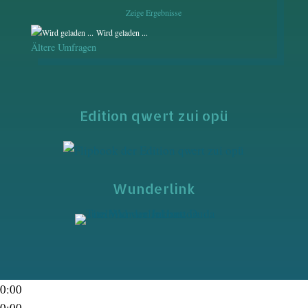
Zeige Ergebnisse
Wird geladen ...
Ältere Umfragen
Edition qwert zui opü
Wunderlink
0:00
0:00