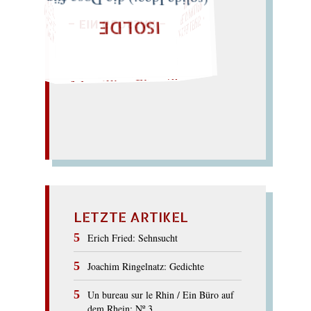
LD
OTT
– EIN GLOSSAR –
Z
C
K
die Lose; (leise Ode:) für
M
IC
H
E
L
L
E
IR
IS
・
FELIX
P
H
IL
IP
P
ING
O
„
S
U
P
P
E
L
E
H
M
A
N
TI
K
E
S I
M PEL
TI
TE
O
G
L
(solide Idee:) die Dose für
ISOLDE
LIES SIR LEIRIS LEIS
LETZTE ARTIKEL
Erich Fried: Sehnsucht
Joachim Ringelnatz: Gedichte
Un bureau sur le Rhin / Ein Büro auf
dem Rhein: Nº 3