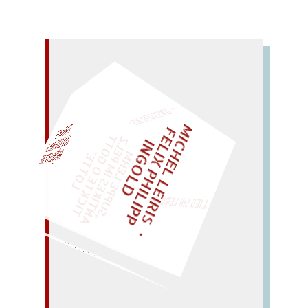
– EIN GLOSSAR –
M
I
C
H
E
L
L
E
I
R
I
S
・
E
I
X
P
H
I
L
I
P
P
N
G
O
L
F
Z
T
EINMAL!
L
I
D
„
S
U
P
P
E
L
E
H
M
A
N
T
I
K
E
S
I
M
E
L
T
I
C
K
T
E
O
G
O
T
L
O
T
T
E
P
"
WÜRFELN SIE
SPÄTER NOCH
LIES SIR LEIRIS LEIS
rauf! (ruf: a!)
FRAU