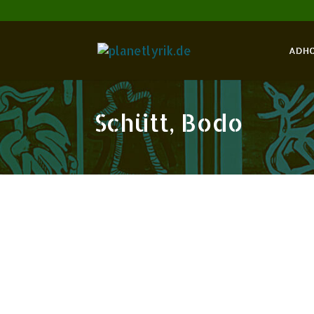
ADH
Schütt, Bodo
Mai
2019
3
Deutsche Lyrik von den Anf
Gedichte 1900 – 1960
Redaktion
Adler, Kurd
Aichinger, Ilse
Ingeborg
Barthel, Ludwig Friedrich
Bauer,