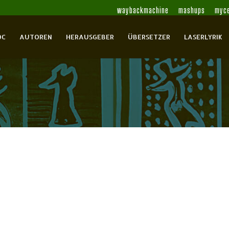
waybackmachine
mashups
myce
OC
AUTOREN
HERAUSGEBER
ÜBERSETZER
LASERLYRIK
ängen bis zur Gegenwart.
Arendt, Erich
Arp, Hans
Artmann, H.C.
Bachmann,
 Walter
Becher, Johannes R.
Behrens, Franz