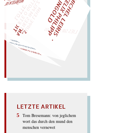
M
I
C
H
E
L
L
E
I
R
I
S
・
E
I
X
P
H
I
L
I
P
P
N
G
O
L
F
Z
T
EINMAL!
L
I
D
„
S
U
P
P
E
L
E
H
M
A
N
T
I
K
E
S
I
M
P
E
L
T
I
C
K
T
E
O
G
O
T
L
O
T
T
E
"
WÜRFELN SIE
SPÄTER NOCH
LIES SIR LEIRIS LEIS
tritt fristlos an Ort, frisst
Schrott.
FORTSCHRITT
LETZTE ARTIKEL
Tom Bresemann: von jeglichem
wort das durch den mund den
menschen vernewet