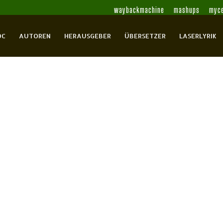
waybackmachine
mashups
myce
OC
AUTOREN
HERAUSGEBER
ÜBERSETZER
LASERLYRIK
o
errit
Andreus, Hans
Asbeck, Hans Theo
Asbeck,
ten Harmsen van der
Berge, H.C. ten
Bernlef,
c van
Buddingh’, C.
Cami, Ben
Campert,