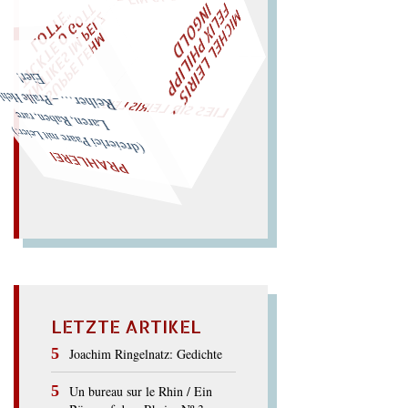
M
C
H
E
L
L
E
I
R
I
S
・
F
E
L
I
X
P
H
I
L
I
P
P
N
G
O
L
T
I
I
D
Z
W
ÜRFELN SIE
SPÄTER NOCH
EIN
M
A
O
"
„
S
U
P
P
E
L
E
H
M
A
N
T
I
K
E
S
I
M
P
E
L
T
I
C
K
T
E
O
G
T
L
O
T
T
E
LIES SIR LEIRIS LEIS
Eier!
… – Pralle Hehler:
Laren, Raben, rare
Reiher
(dreierlei Paare mit Leier:)
PRAHLEREI
LETZTE ARTIKEL
Joachim Ringelnatz: Gedichte
Un bureau sur le Rhin / Ein