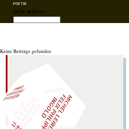
POETIK
Seite wählen
Siefer, Elisabeth
Keine Beiträge gefunden
– EIN GLOSSAR –
L!
M
I
C
H
E
L
L
E
I
R
I
S
・
E
L
I
X
P
H
I
L
I
P
P
N
G
O
L
F
T
Z
I
D
W
ÜRFELN SIE
SPÄTER NOCH
EIN
M
A
O
"
„
S
U
P
P
E
L
E
H
M
A
N
T
I
K
E
S
I
M
P
E
L
T
I
C
K
T
E
O
G
T
L
O
T
T
E
LIES SIR LEIRIS LEIS