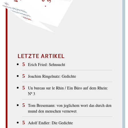
Weh, die Idee! ei! wie dein Eid!
die
Weihe der Heide. –
WEIDE
LETZTE ARTIKEL
Erich Fried: Sehnsucht
Joachim Ringelnatz: Gedichte
Un bureau sur le Rhin / Ein Büro auf dem Rhein:
Nº 3
Tom Bresemann: von jeglichem wort das durch den
mund den menschen vernewet
Adolf Endler: Die Gedichte