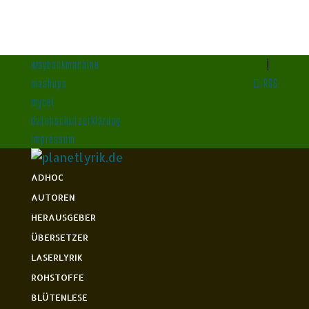
waybackmachine
mashups
RSS
mycel
datenschutzerklärung
impressum
ADHOC
AUTOREN
HERAUSGEBER
ÜBERSETZER
LASERLYRIK
ROHSTOFFE
BLÜTENLESE