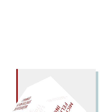
Redaktion
Lavant, Christine
Strutz,
Johann
Wigotschnig, Armin
0 Comments
Nachgelassene und verstreut veröffentlichte
Gedichte-Prosa-Briefe.
Mehr lesen
– EIN GLOSSAR –
AL!