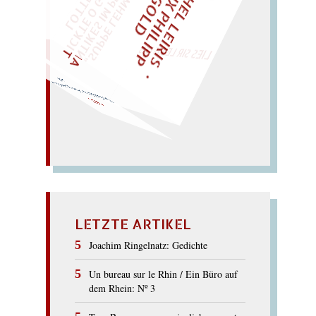
M
I
C
H
E
L
L
E
I
R
I
S
・
E
L
I
X
P
H
I
L
I
P
P
N
G
O
L
F
Z
T
I
D
„
S
U
P
P
E
L
E
H
M
A
N
T
I
K
E
S
I
M
P
E
L
T
I
C
K
T
E
O
G
O
T
L
O
T
T
E
"
WÜRFELN SIE
SPÄTER NOCH
EINM
LIES SIR LEIRIS LEIS
Seelenlese : das grosse S ist
„es“.
SEE
LETZTE ARTIKEL
Joachim Ringelnatz: Gedichte
Un bureau sur le Rhin / Ein Büro auf
dem Rhein: Nº 3