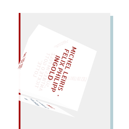
– EIN GLOSSAR –
M
I
C
E
L
L
E
I
R
I
S
・
E
L
I
X
P
H
I
L
I
P
P
N
G
O
L
F
Z
T
H
I
D
„
S
U
P
P
E
L
E
M
A
N
T
I
K
E
S
I
M
P
E
L
T
I
C
K
T
E
O
G
O
T
L
O
T
T
E
EINMAL!
H
"
LIES SIR LEIRIS LEIS
WÜRFELN SIE
SPÄTER NOCH
Mond mit
Tino nah
m
O
man (naht
ohne
Mine). –
Ate
m.
TAMINO