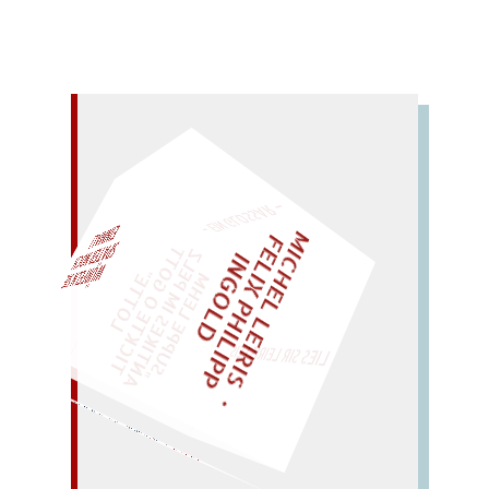
– EIN GLOSSAR –
M
I
C
H
E
L
L
E
I
R
I
S
・
E
I
X
P
H
I
L
I
P
P
N
G
O
L
F
Z
T
EINMAL!
L
I
D
„
S
U
P
P
E
L
E
H
M
A
N
T
I
K
E
S
I
M
P
E
L
T
I
C
K
T
E
O
G
O
T
L
O
T
T
E
"
WÜRFELN SIE
SPÄTER NOCH
LIES SIR LEIRIS LEIS
täuscht bald.
Blössen; schön und satt:
löst Schatten ab; labt
LÖSCHBLATT