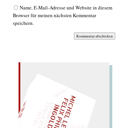
Name, E-Mail-Adresse und Website in diesem
Browser für meinen nächsten Kommentar
speichern.
Kommentar abschicken
– EIN GLOSSAR –
M
I
C
H
E
L
L
E
I
R
I
S
・
E
L
I
X
P
H
I
L
I
P
P
N
G
O
L
F
Z
T
I
D
„
S
U
P
P
E
L
E
H
M
A
N
T
I
K
E
S
I
M
P
E
L
T
I
C
K
T
E
O
G
O
T
L
O
T
T
E
EINMAL!
"
LIES SIR LEIRIS LEIS
WÜRFELN SIE
SPÄTER NOCH