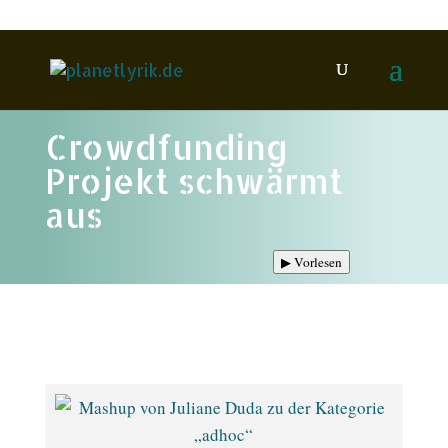
Crowdfunding
Projekt schwärmt
aus
▶
Vorlesen