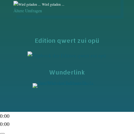
Wird geladen ...
Ältere Umfragen
Edition qwert zui opü
Wunderlink
0:00
0:00