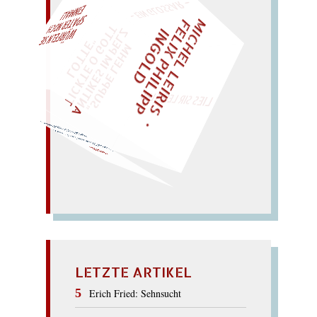
– EIN GLOSSAR –
M
I
C
H
E
L
L
E
I
R
I
S
・
E
L
I
X
P
H
I
L
I
P
P
N
G
O
L
F
AL!
Z
T
I
D
„
S
U
P
P
E
L
E
H
M
A
N
T
I
K
E
S
I
M
P
E
L
T
I
C
K
T
E
O
G
O
T
L
O
T
T
E
"
WÜRFELN SIE
SPÄTER NOCH
EINM
LIES SIR LEIRIS LEIS
mt Ast! (siehe Samt).
Sa
mt,
Da
mast; aber: Stamm
sa
MAST
LETZTE ARTIKEL
Erich Fried: Sehnsucht