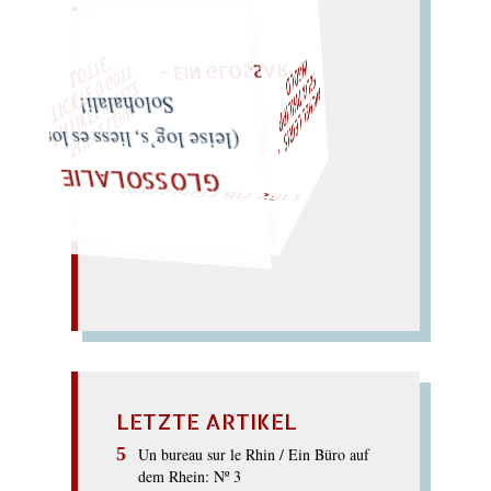
W
ÜRFELN SIE
SPÄTER NOCH
– EIN GLOSSAR –
I
D
"
T
F
Z
O
M
I
C
H
E
L
L
E
I
R
I
S
・
E
L
I
X
P
H
I
L
I
P
P
N
G
O
L
„
S
U
P
P
E
L
E
H
M
A
N
T
I
K
E
S
I
M
P
E
L
T
I
C
K
T
E
O
G
T
L
O
T
T
E
Solohalali!
(leise log’s, liess es los:)
LIES SIR LEIRIS LEIS
GLOSSOLALIE
LETZTE ARTIKEL
Un bureau sur le Rhin / Ein Büro auf
dem Rhein: Nº 3