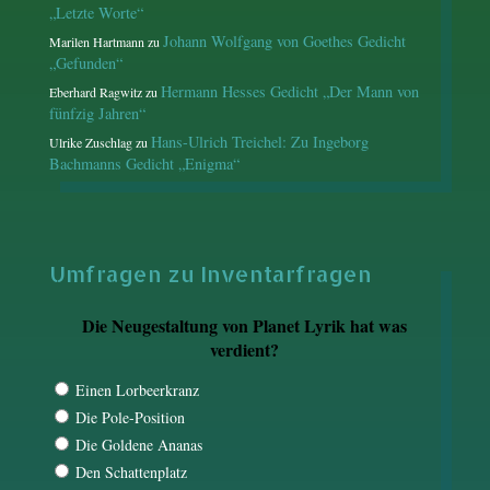
„Letzte Worte“
Johann Wolfgang von Goethes Gedicht
Marilen Hartmann
zu
„Gefunden“
Hermann Hesses Gedicht „Der Mann von
Eberhard Ragwitz
zu
fünfzig Jahren“
Hans-Ulrich Treichel: Zu Ingeborg
Ulrike Zuschlag
zu
Bachmanns Gedicht „Enigma“
Umfragen zu Inventarfragen
Die Neugestaltung von Planet Lyrik hat was
verdient?
Einen Lorbeerkranz
Die Pole-Position
Die Goldene Ananas
Den Schattenplatz