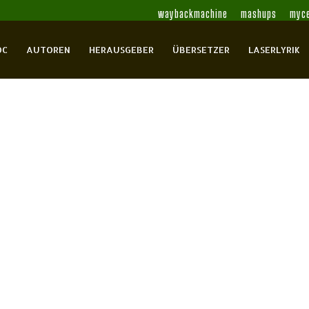
waybackmachine
mashups
myce
OC
AUTOREN
HERAUSGEBER
ÜBERSETZER
LASERLYRIK
e arabische Lyrik
Ahmed, Awlad
Al-Ascha, Farag
Al-Bayyati, Abdul-
unsi
Al-Harbi, Mohammed ‛Abid
Al-Hossny,
Samih
Al-Khal, Yussuf
Al-Maghut, Mohammed
Al-