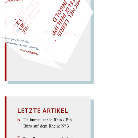
M
I
C
H
E
L
L
E
I
R
I
S
・
E
L
I
X
P
H
I
L
I
P
P
N
G
O
L
F
Z
T
AL!
I
D
„
S
U
P
P
E
L
E
H
M
A
N
T
I
K
E
S
I
M
P
E
L
T
I
C
K
T
E
O
G
O
T
L
O
T
T
E
"
WÜRFELN SIE
SPÄTER NOCH
EINM
LIES SIR LEIRIS LEIS
…
(
Gier:) gib
mir Same und
grüss
mir die Gasse
GRIMASSE
LETZTE ARTIKEL
Un bureau sur le Rhin / Ein
Büro auf dem Rhein: Nº 3