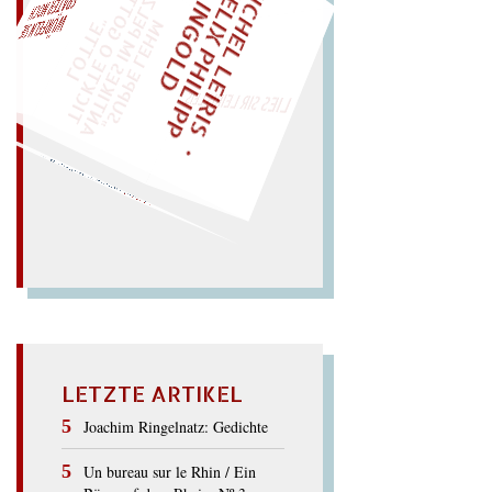
M
I
C
H
E
L
L
E
I
R
I
S
・
E
I
X
P
H
I
L
I
P
P
N
G
O
L
F
Z
T
EINMAL!
L
I
D
„
S
U
P
P
E
L
E
H
M
A
N
T
I
K
E
S
I
M
E
L
T
I
C
K
T
E
O
G
O
T
L
O
T
T
E
P
"
WÜRFELN SIE
SPÄTER NOCH
LIES SIR LEIRIS LEIS
Rest? Erster Trost, erster
Ort: Ost.
Stereotester
… rostet der
OREST
LETZTE ARTIKEL
Joachim Ringelnatz: Gedichte
Un bureau sur le Rhin / Ein