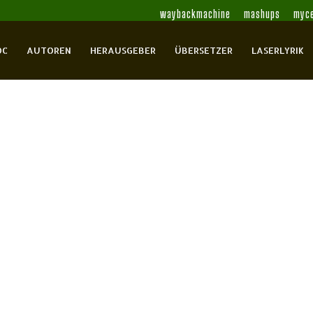
waybackmachine
mashups
myce
OC
AUTOREN
HERAUSGEBER
ÜBERSETZER
LASERLYRIK
 Café Clara 1991–1998
ennadij
Allemann, Urs
Anders, Richard
Bach,
rtsch, Wilhelm
Becker, Jürgen
Beyer,
 Thomas
Böhmer, Paulus
Brasch, Peter
Braun,