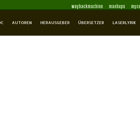
waybackmachine
mashups
myce
OC
AUTOREN
HERAUSGEBER
ÜBERSETZER
LASERLYRIK
g
Beetz, Dietmar
Blütenlese
Döring, Stefan
Flieger,
r, Uwe
Kirchner, Annerose
Knape, Wolfgang
Körner,
auersberger, Uta
Müller, Christa
Pech,