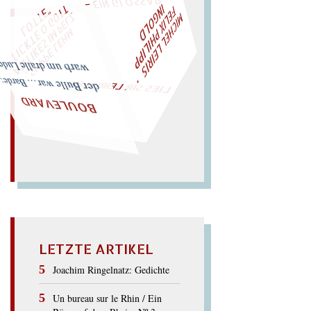
M
I
C
H
E
L
L
E
I
R
I
S
・
F
L
I
X
P
H
I
L
I
P
P
N
G
O
L
W
ÜRFELN SIE
SPÄTER NOCH
EIN
M
A
T
E
I
D
Z
L
"
„
S
U
P
P
E
L
E
H
M
A
N
T
I
K
E
S
I
M
P
E
T
I
C
K
T
E
O
G
O
T
L
O
T
T
E
LIES SIR LEIRIS LEIS
der Bulle war… Barde: warb um dralle Luder.
BOULEVARD
LETZTE ARTIKEL
Joachim Ringelnatz: Gedichte
Un bureau sur le Rhin / Ein