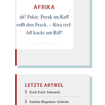
AFRIKA
„SUPPE LEHM
ANTIKES IM PELZ
TICKTE O GOTT
MICHEL LEIRIS ・
ah! Fakir: Freak im Kaff
FELIX PHILIPP
– EIN GLOSSAR –
INGOLD
rafft den Frack. – Kira rief:
LOTTE"
Aff kackt am Riff!
EINMAL!
SPÄTER NOCH
WÜRFELN SIE
LETZTE ARTIKEL
Erich Fried: Sehnsucht
Joachim Ringelnatz: Gedichte